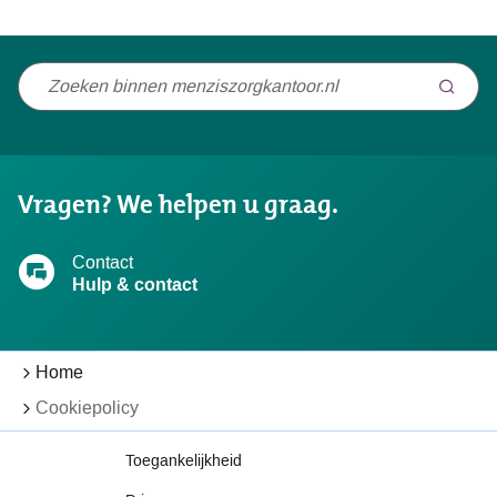
Niet
gevonden
wat
u
Vragen? We helpen u graag.
zocht?
Contact
Hulp & contact
Home
Cookiepolicy
Toegankelijkheid