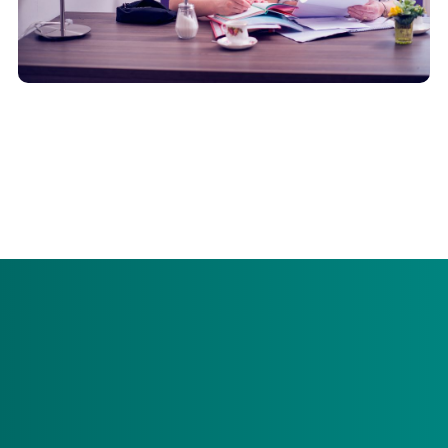
We hebben voor u de formulieren en brochures van
Menzis Zorgkantoor op een rij gezet. Opgedeeld in
algemeen, zorg in natura (zin) en persoonsgebonden
budget (pgb).
Algemeen
In onderstaande folders vindt u uitleg over de langdurige
zorg: