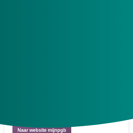
Icon file type-pdf
Folder Welkom in de Langdurige zorg.pdf
Formulieren pgb
Formulieren ZIN
Gebruikt u het PGB Portaal (nog)
niet?
Dan regelt u uw pgb met papieren formulieren.
Bijvoorbeeld voor een wijziging of beëindiging van
de zorgovereenkomst. De juiste formulieren vindt u
op de website van mijnpgb.nl.
Naar website mijnpgb