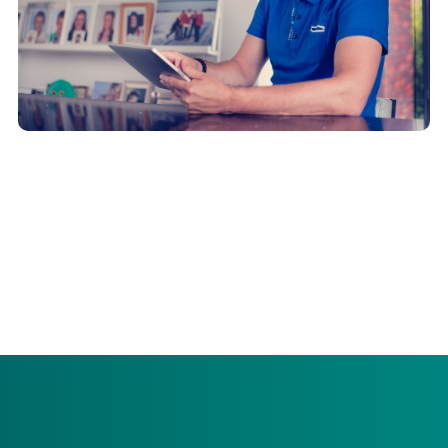
In onze Zorgatlas vindt u alle zorgverleners met wie wij
afspraken hebben gemaakt. Zo kunt u zelf op zoek naar
een passende zorgaanbieder. Zoekt u een
thuiszorgaanbieder? Woont u liever in een kleine
woongroep? Of zoekt u een verpleeghuis? Vind in de
Zorgatlas een zorgaanbieder die bij u past.