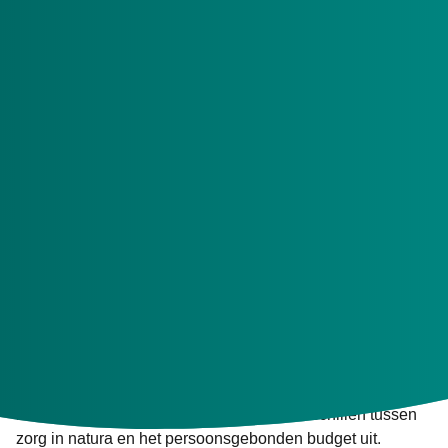
instelling. Deze mogelijkheden worden ook wel
leveringsvormen genoemd. Samen met u wordt er
gekeken naar de (on)mogelijkheden.
Wij verwachten dat de langdurige zorg steeds vaker in de
thuissituatie plaatsvindt. Kiest u voor verblijf in een
instelling? Houd dan rekening met een wachttijd. Ook kunt
u niet altijd geplaatst worden bij uw aanbieder van
voorkeur.
Hoe kan ik mijn zorg ontvangen?
U kunt kiezen hoe en waar u de zorg wilt ontvangen. We
noemen dit leveringsvormen. Een leveringsvorm kan via
zorg in natura, zoals verblijf in een instelling, het volledig
pakket thuis (vpt) en het modulair pakket thuis (mpt). Maar
ook via zorg in de vorm van een persoonsgebonden
budget (pgb). We leggen hieronder de verschillen tussen
zorg in natura en het persoonsgebonden budget uit.