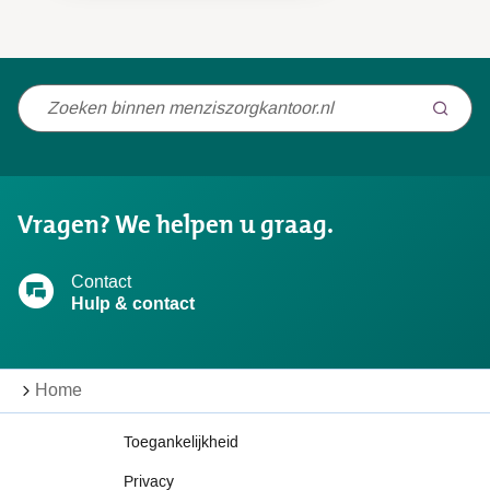
Niet
gevonden
wat
u
Vragen? We helpen u graag.
zocht?
Contact
Hulp & contact
Home
Toegankelijkheid
Privacy