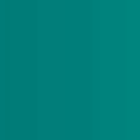
k langer).
 eens met uw status? Bespreek dit dan met uw
r hierover of de video.