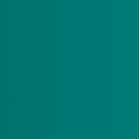
enomen worden.
maal 6 maanden), maar niet te lang.
plek van voorkeur (streefopname is een jaar, maar dit duurt vaa
 worden.
tatus is? Vraag hiernaar bij uw zorgaanbieder. Bent u het niet
tus aanpassen.
chtstatussen precies betekenen? Bekijk dan de uitgebreide folde