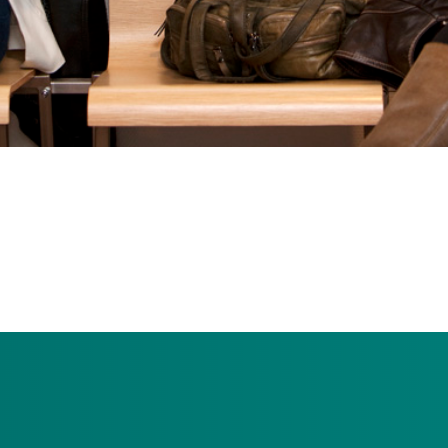
r? En kunt u daar niet meteen opgenomen worden? Dan komt u op 
stelling voor langdurige zorg, dan komt u op een wachtlijst. Van
 waarom u op de wachtlijst staat.