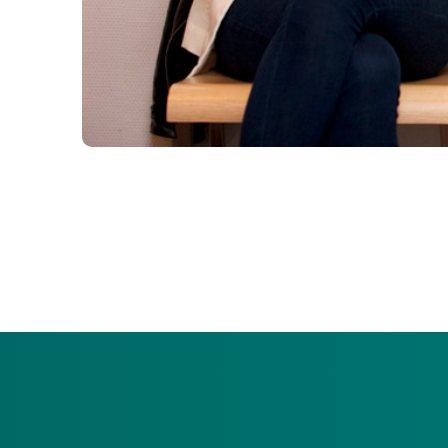
Heeft u gekozen voor verblijf bij een zorgaanbiede
betekent. En wat u zelf kunt doen.
Wachten in de langdurige zorg
Als u wacht op een plaats in een verpleeghuis of in
status zegt iets over hoe dringend uw situatie is. En