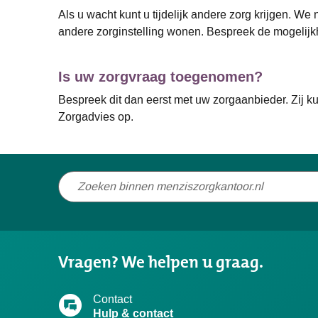
Als u wacht kunt u tijdelijk andere zorg krijgen. We
andere zorginstelling wonen. Bespreek de mogelijkh
Is uw zorgvraag toegenomen?
Bespreek dit dan eerst met uw zorgaanbieder. Zij 
Zorgadvies op.
Niet
gevonden
wat
u
Vragen? We helpen u graag.
zocht?
Contact
Hulp & contact