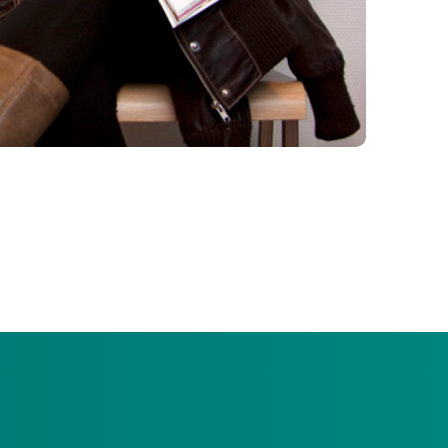
een wachtlijst. We leggen uit wat dit voor u
 uw zorgaanbieder krijgt u een ‘wachtstatus’. Deze