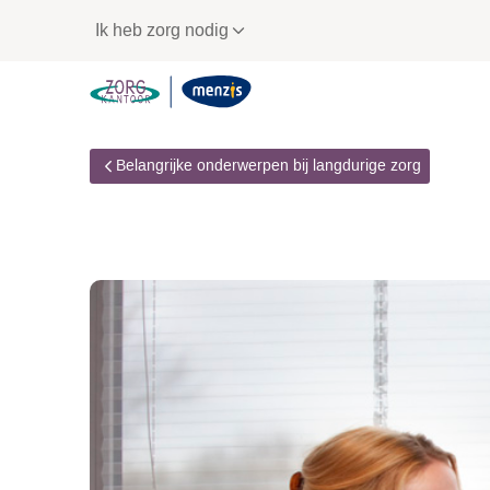
Links
Ik heb zorg nodig
voor
snelle
navigatie
Belangrijke onderwerpen bij langdurige zorg
Wachtlijst en wacht