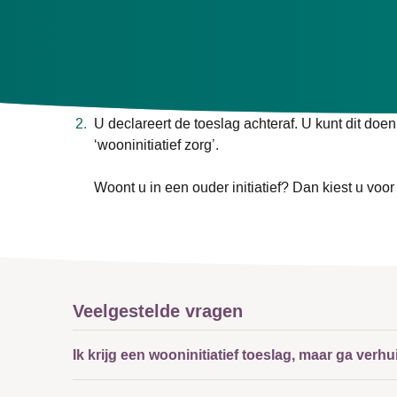
U kunt in uw zorgovereenkomst met het wooninitiatie
Er zijn twee mogelijkheden om de toeslagen te decl
U neemt de toeslag mee in het vast maandbedra
U declareert de toeslag achteraf. U kunt dit doen
‘wooninitiatief zorg’.
Woont u in een ouder initiatief? Dan kiest u voor 
Veelgestelde vragen
Ik krijg een wooninitiatief toeslag, maar ga verh