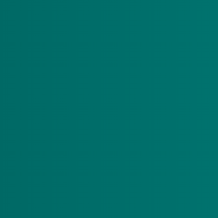
Toeslag wooninitiatief
Woont u in een wooninitiatief pgb en blijft u wonen in
Dan kunt u in aanmerking komen voor een toesla
gemeenschappelijke woonruimtes en voor de hu
In 2026 is deze toeslag € 5961.
De toeslag vindt u in uw toekenningsbeschikkin
Ontvangt u de toeslag wooninitiatief en heeft u een
Dan heeft u ook recht op de toeslag voor kwalit
In 2026 is deze toeslag € 5345.
De toeslag vindt u in uw toekenningsbeschikkin
Toeslagen declareren