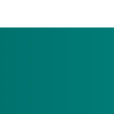
. De bewoners ontvangen een persoonsgebonden budget, waarme
gb uit de Wlz, Zvw, Wmo of de jeugdwet wonen. Zij kunnen do
p verschillende woonadressen binnen een straal van 100 meter
ijfsruimte aanwezig waar bewoners gezamenlijk activiteiten ku