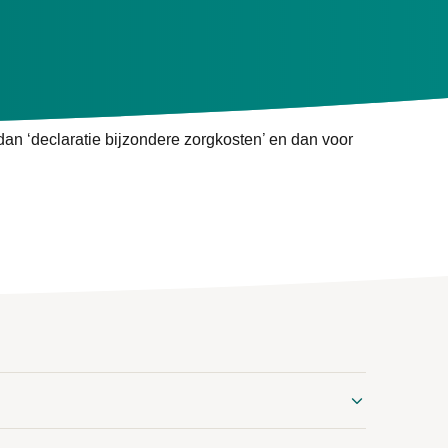
de overeenkomst op in het
PGB Portaal
.
 dan ‘declaratie bijzondere zorgkosten’ en dan voor