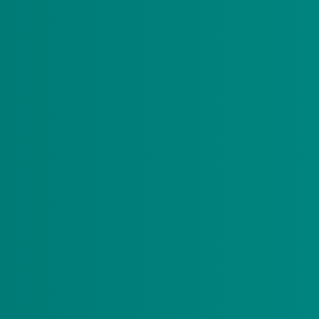
niseren van zorg, voor het leveren van zorg in
 zorg wordt verleend).
iteit van de zorg te verhogen.