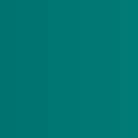
 dit wooninitiatief?
g. De woontoeslag is in de eerste plaats bedoeld voor het orga
ur van een gemeenschappelijke ruimte (op voorwaarde dat daar
g.
 zorgprofiel 4VV t/m 8VV?
eit verpleging en verzorging. Deze toeslag is bedoeld om de kwal
g.