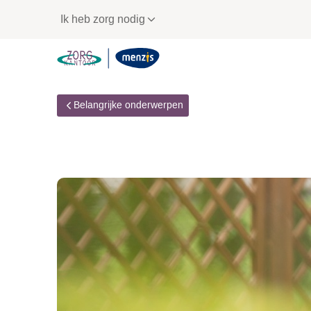
Links
Ik heb zorg nodig
voor
snelle
navigatie
Belangrijke onderwerpen
Wooninitiatief per