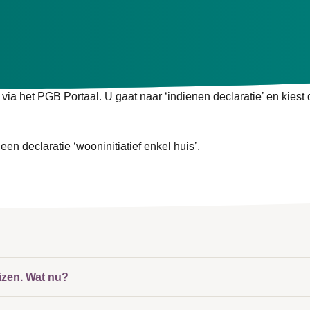
f aanvinken dat de zorgverlener een wooninitiatief is. U stelt 
areren:
g;
 via het PGB Portaal. U gaat naar ‘indienen declaratie’ en kiest
een declaratie ‘wooninitiatief enkel huis’.
uizen. Wat nu?