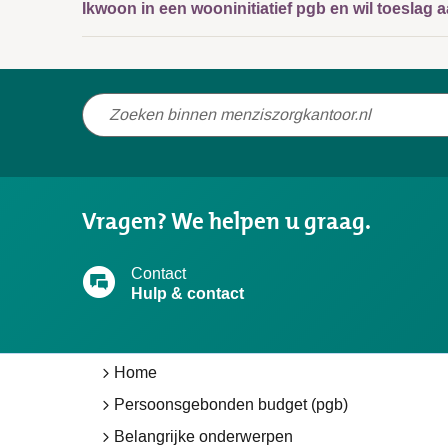
Ikwoon in een wooninitiatief pgb en wil toeslag
Niet
gevonden
wat
u
Vragen? We helpen u graag.
zocht?
Contact
Hulp & contact
Home
Persoonsgebonden budget (pgb)
Belangrijke onderwerpen