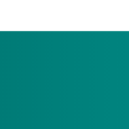
e zij gezamenlijk zorg inkopen. Op deze pagina
or een bundeling van meerdere budgetten
;
nnen hebben.