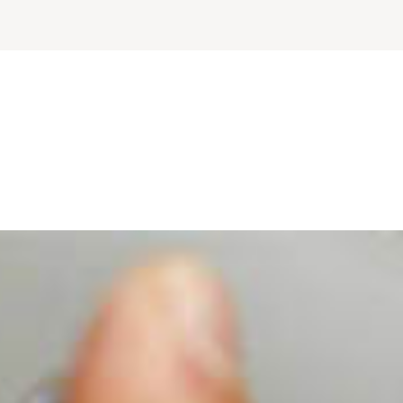
orona voor pgb-zorgverle