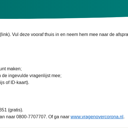
unt u deze online verzetten of afzeggen. Hoe u dat doet staat in
(link). Vul deze vooraf thuis in en neem hem mee naar de afspr
kunt maken;
 de ingevulde vragenlijst mee;
s of ID-kaart).
51 (gratis).
l dan naar 0800-7707707. Of ga naar
www.vragenovercorona.nl
.