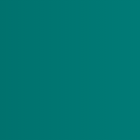
 voor pgb-budgethouders werken. Dit betekent dat u betaald wor
n op een andere wijze uitgenodigd voor vaccinatie.
vanaf 13 septe
ik of een coronabesmetting gehad?
Dan kunt u
griepprik? U mag beide vaccinaties tegelijkertijd of kort na elkaa
 of Moderna. U kunt niet kiezen. Met deze vaccins bent u beter
 de herhaalprik bij de GGD. Op deze website wordt u gevraagd ee
ar u de mogelijkheid krijgt om voorkeursdata en dagdelen aan 
et tijdstip en de GGD-locatie. In deze afspraakbevestiging staa