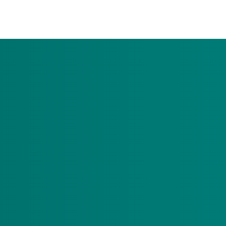
n persoonsgebonden budget (pgb)? Dan is het voor u mogelijk e
 persoonsgebonden budget (pgb) werken, kunnen zich van
. Hieronder leest u hoe u een afspraak kunt maken. U krijgt 
 corona?
medische risicogroepen en hun zorgverleners in het najaar extra
n lopen. De herhaalprik met het vernieuwde vaccin biedt besch
 coronavirus en beschermt u zowel uzelf als uw patiënten en cli