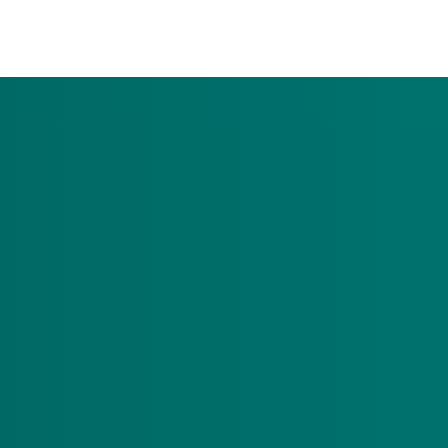
Werkt u als zorgverlener voor budgethouders van ee
Zorgverleners die voor budgethouders van een
maken voor een herhaalprik tegen het coronavirus
coronaprik wilt halen. Deze is gratis.
Waarom nog een herhaalprik tegen
U krijgt de herhaalprik omdat het belangrijk is de 
verwachten dat de besmettingen in de winter op gaa
vaccin. Hierdoor wordt u niet of minder ziek van het
Voor wie?