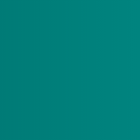
dt voor de door u geleverde zorg via een pgb.
mber
een afspraak maken bij de GGD.
r halen.
 beschermd tegen corona.
n formulier in te vullen. Na het invullen wordt u
te geven. Binnen 5 dagen ontvangt u uw
t een barcode die gescand wordt op de locatie.