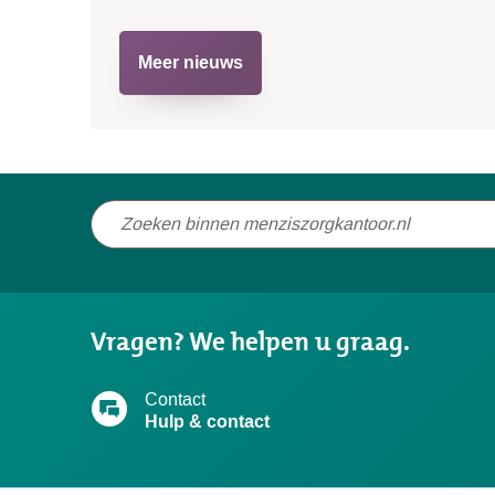
Meer nieuws
Niet
gevonden
wat
u
Vragen? We helpen u graag.
zocht?
Contact
Hulp & contact