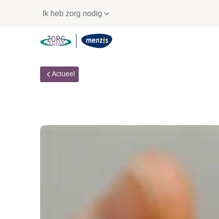
Links
Ik heb zorg nodig
voor
snelle
navigatie
Actueel
Herhaalprik tegen c