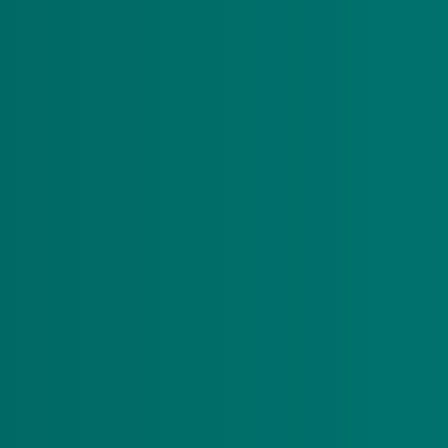
Deze uitnodiging is bedoeld voor zorgverleners die
Zorgmedewerkers die niet via het pgb werken worde
Wanneer?
Heeft u minimaal 3 maanden geleden de laatste pr
Heeft u de griepprik gehad of krijgt u binnenkort de 
Welk vaccin?
U krijgt het vernieuwde vaccin van BioNTech/Pfizer
Hoe maakt u een afspraak?
Via
www.solopartners.n
l maakt u een afspraak voor
doorgeleid naar Digitale Assistent van de GGD, wa
afspraakbevestiging via mail met daarin de datum, h