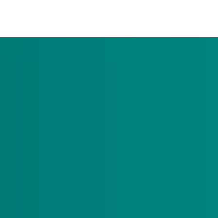
en herhaalprik tegen het coronavirus te halen.
af vandaag aanmelden om een afspraak te
de vaccinatie bij de GGD. U beslist zelf of u de
 te beschermen tegen het coronavirus. We
erming tegen meer varianten dan het originele
ënten.