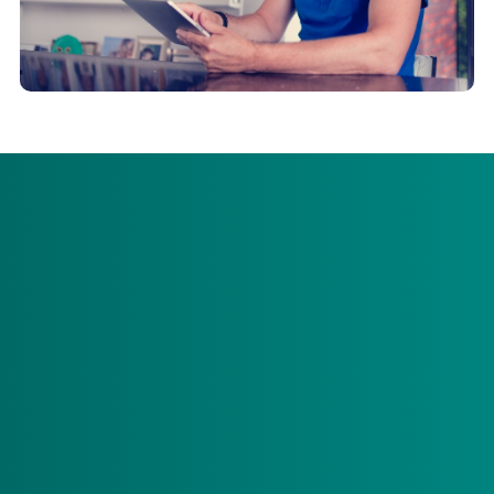
8 januari 2026
Bent u pgb-zorgverlener? Controleer uw voorlopige
aanslag 2026
23 december 2025
Extra eisen bij het inkopen van pgb-zorg
26 juni 2025
Nieuwe uurtarieven zorgverleners 2026 bekend
21 januari 2025