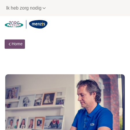
Links
Ik heb zorg nodig
voor
snelle
navigatie
Home
Actueel