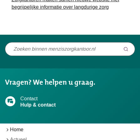
begrijpelijke informatie over langdurige zorg
Niet
gevonden
wat
u
Vragen? We helpen u graag.
zocht?
Contact
Hulp & contact
Home
Actueel