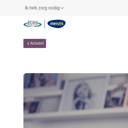
Links
Ik heb zorg nodig
voor
snelle
navigatie
Actueel
De Vink Wijzer - vo