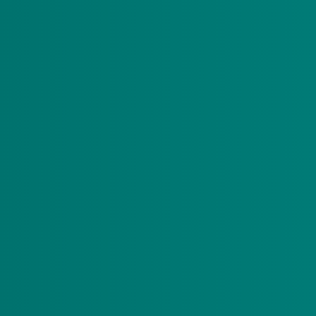
nt regelen
moeten verschillende zaken formeel geregeld worden. Voor jong
eeld aan (para)medische regelzaken. Het is aan ouders om de j
 wanneer iets geregeld moet zijn. De Vink Wijzer geeft een uitge
ssen van een jongere met EMB die nog geen 18 jaar is, maar al 
 die de (para)medische zaken moeten regelen. Naast informatie
downloadt
de meest actuele Vink Wijzer
bij Schouders. Schoude
4 levensjaar
gelen, maar u bent dan wel voorbereid. Belangrijk is om een DigiD