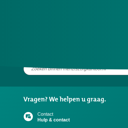
Meer nieuws
Niet
gevonden
wat
u
Vragen? We helpen u graag.
zocht?
Contact
Hulp & contact