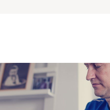
or EMB (para-)medische re