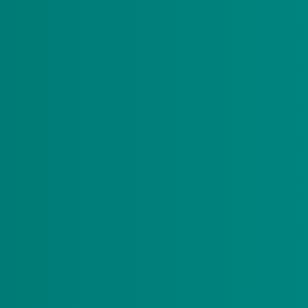
eren met een ernstige meervoudige beperking
uiste zaken op het juiste moment te regelen. Een
breid en duidelijk overzicht van deze regelzaken.
wel die kant op gaat. De Vink Wijzer biedt zeven
 is de Vink Checklist opgenomen en een overzicht
rs is het ervaringscentrum voor ouders van
 voor uw kind al voor het 14 levensjaar te regelen.