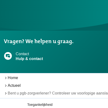
Niet
gevonden
wat
u
Vragen? We helpen u graag.
zocht?
Contact
Hulp & contact
Home
Actueel
Bent u pgb-zorgverlener? Controleer uw voorlopige aansl
Toegankelijkheid