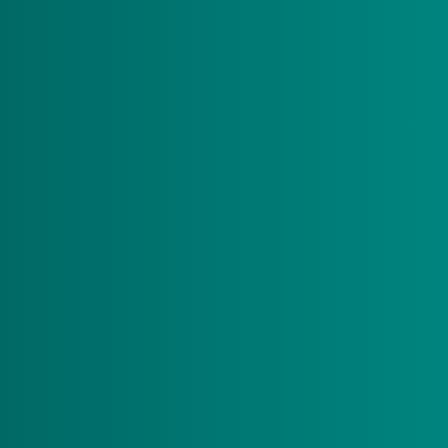
1 januari 2026
Bent u pgb-zorgverlener? Vanaf
gaan
nieuwe regels gelden. Misschien betaalt u daardoor straks
te veel belasting via uw voorlopige aanslag. Meer
informatie hierover leest u op de website van de
Belastingdienst.
Meer informatie >