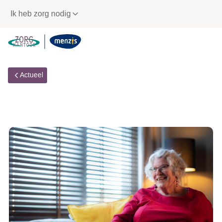
Links
Ik heb zorg nodig
voor
snelle
navigatie
Actueel
test2