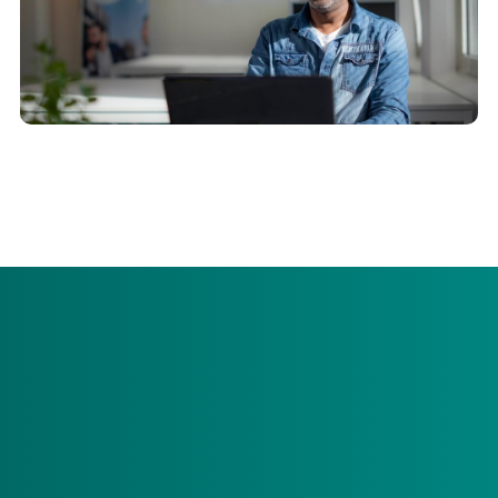
De uurtarieven voor zorgverleners voor 2025 zijn opnieuw
berekend. Pas uw zorgovereenkomst tijdig aan.
Elk jaar worden de uurtarieven voor zorgverleners
opnieuw berekend en aangepast voor de prijsstijgingen.
De nieuwe uurtarieven voor 2025 zijn bekend gemaakt.
De prijsstijging is 4,95%. Vorig jaar was dit een
prijsstijging van 6,37%.