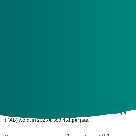
Uurtarieven en dagdeeltarief
De nieuwe tarieven zijn:
Een formeel uurtarief van € 80,81
Een informeel uurtarief van € 25,65
Een dagdeeltarief van € 74,40
Wooninitiatieventoeslag
De wooninitiatieventoeslag wordt € 5.668 per jaar. De
kwaliteitstoeslag voor bewoners van wooninitiatieven met
VV-zorgprofielen wordt € 5.082 per jaar. Het
maximumbedrag voor een persoonlijk assistentie budget
(PAB) wordt in 2025 € 383.451 per jaar.