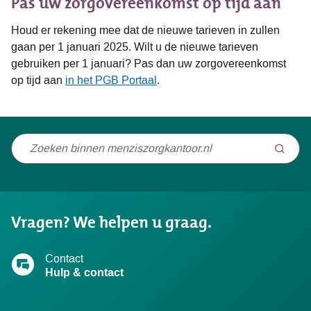
Pas uw zorgovereenkomst op tijd aan
Houd er rekening mee dat de nieuwe tarieven in zullen
gaan per 1 januari 2025. Wilt u de nieuwe tarieven
gebruiken per 1 januari? Pas dan uw zorgovereenkomst
op tijd aan
in het PGB Portaal
.
Niet
gevonden
wat
u
Vragen? We helpen u graag.
zocht?
Contact
Hulp & contact