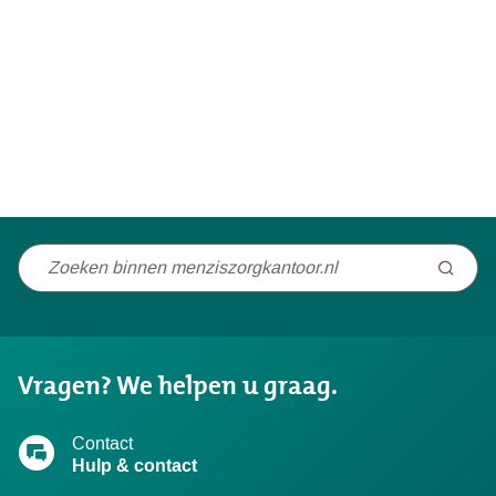
Niet
gevonden
wat
u
Vragen? We helpen u graag.
zocht?
Contact
Hulp & contact