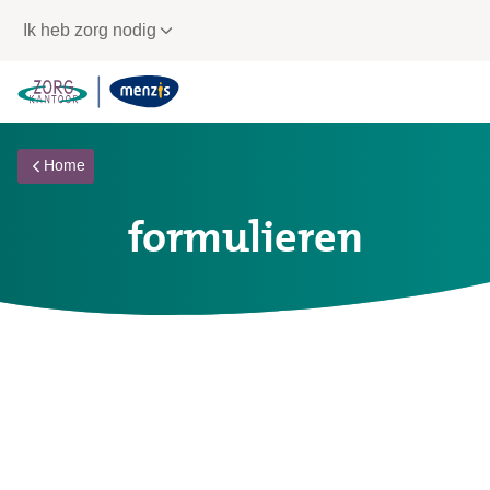
Links
Ik heb zorg nodig
voor
snelle
navigatie
Home
formulieren