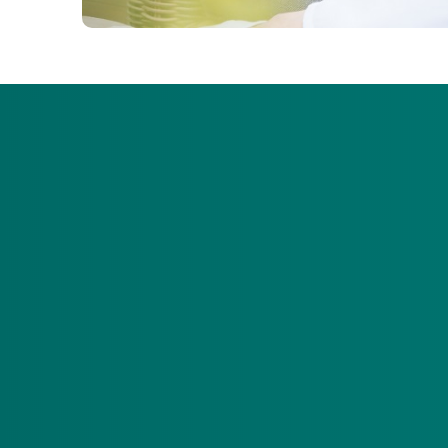
Wij nemen de komende periode telefonisc
Wij informeren u dan over het nieuwe bel
dit betreft vóór 1 maart 2026 persoonlijk
Waarom word ik gebeld?
Tijdens het telefoongesprek informeren wij u graag
doen.
Op dit moment kunnen wij niet voorspellen of een 
op basis van het nieuwe beleidskader en uw persoon