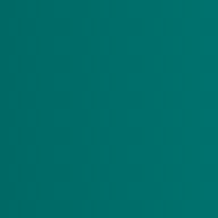
Wat als ik geen telefoontje ontvan
Het kan zijn dat wij u niet bellen. Dat doen we wan
Meerzorg. Zo willen we voorkomen dat we onjuiste
Een voorbeeld hiervan is wanneer uw eerdere aanvr
Natuurlijk staat het u altijd vrij om zelf een nieu
Wat is belangrijk bij een nieuwe a
Is uw zorgbehoefte sinds uw eerdere aanvraag verand
Een recent zorgplan;
Recente medische informatie vanuit uw behand
Deze gegevens helpen ons om uw situatie zorgvuldi