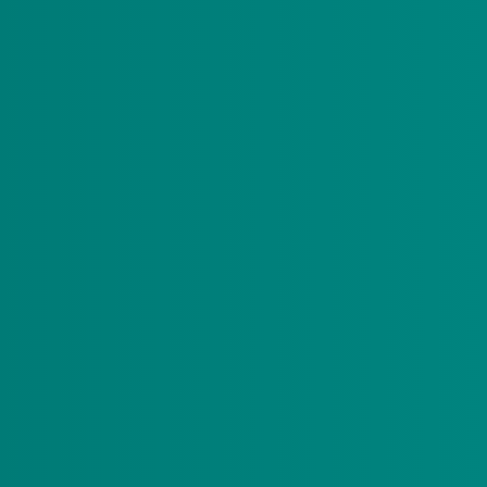
we beleidskader niet in aanmerking komt voor
 in de Wet langdurige zorg.
aag dan volgens het nieuwe beleidskader.
t. U kunt hierbij denken aan: