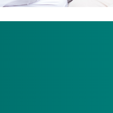
h contact op met cliënten van wie in 2025 een a
eidskader voor Meerzorg dat binnenkort beschikbaa
 te spreken.
 over het nieuwe beleidskader en over de mogelijkheid om, als 
nieuwe aanvraag zal leiden tot een toekenning Meerzorg. Elke 
lijke situatie. Daarom doen wij hierover in het telefoongesprek