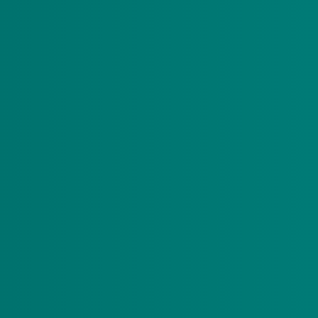
g?
neer voor ons duidelijk is dat een aanvraag ook onder het nieu
 verwachtingen wekken.
aag ging over zorg die niet vergoed kan worden vanuit een pgb
we aanvraag voor Meerzorg in te dienen. Wij beoordelen uw aanvr
anvraag?
erd? Dan hebben wij actuele informatie nodig waaruit dit blijk
elaar.
g en volledig te beoordelen.