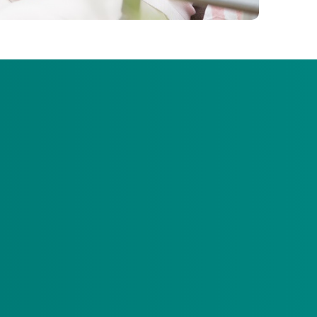
anvraag voor pgb-meerzorg is afgewezen.
r komt. Ons doel is om alle cliënten die
u dat wilt, opnieuw een aanvraag voor meerzorg te
aanvraag wordt opnieuw en individueel beoordeeld
 geen uitspraken.