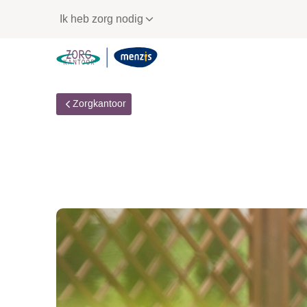
Links
Ik heb zorg nodig
voor
snelle
navigatie
Zorgkantoor
Persoonlijk contact
meerzorg