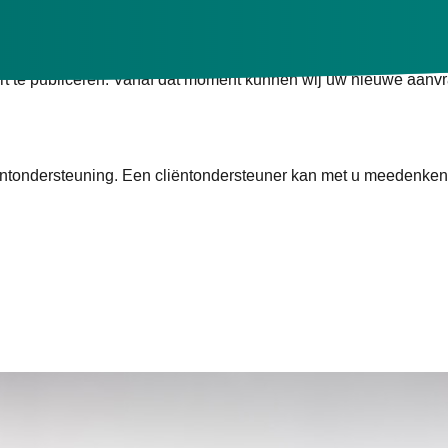
ag indienen?
rt te publiceren. Vanaf dat moment kunnen wij uw nieuwe aanv
iëntondersteuning. Een cliëntondersteuner kan met u meedenken