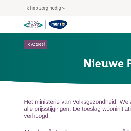
Links
Ik heb zorg nodig
voor
snelle
navigatie
Actueel
Nieuwe P
Het ministerie van Volksgezondheid, Wel
alle prijsstijgingen. De toeslag wooninit
verhoogd.