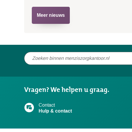
Meer nieuws
Niet
gevonden
wat
u
Vragen? We helpen u graag.
zocht?
Contact
Hulp & contact