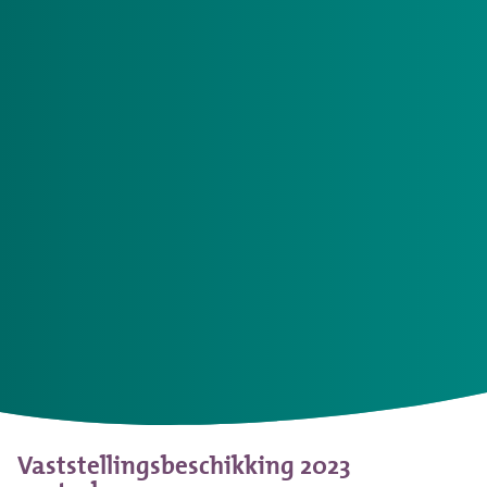
van ons de vaststellingsbeschikking over
2023.
Declaraties indienen vóór april 2024
Heeft u nog declaraties over 2023? Dit is het belangrijk om
het volgende te weten:
Dien uw declaraties in vóór april 2024.
U kunt de
declaraties indienen via het PGB Portaal
.
Na april
2024 kunt u niet meer digitaal declareren over het
afgelopen jaar.
Zowel het Zorgkantoor als de SVB verwacht dat u
binnen zes weken na de maand waarin de zorg is
verleend, de uren en onkosten declareert.
Vaststellingsbeschikking 2023