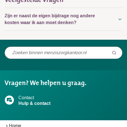
Zijn er naast de eigen bijdrage nog andere
kosten waar ik aan moet denken?
Niet
gevonden
wat
u
Vragen? We helpen u graag.
zocht?
Contact
Hulp & contact
Home