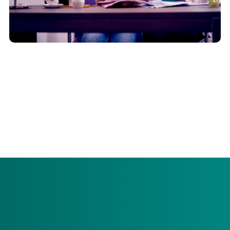
Voor Wlz-zorg betaalt iedereen vanaf 18 jaar een eigen
bijdrage. De eigen bijdrage betaalt u maandelijks aan het
Centraal Administratie Kantoor (CAK). De hoogte van de
eigen bijdrage hangt af van uw persoonlijke
omstandigheden. Op deze pagina geven we u er graag
uitleg over.
Wanneer start mijn eigen bijdrage?