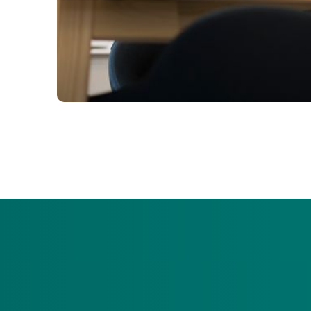
We spreken van fraude als een cliënt, zorgaanbieder 
Fraude melden
We stellen als Menzis Zorgkantoor geld beschikba
gaan ervan uit dat dit geld wordt uitgegeven aan 
aan het voorkomen, opsporen, onderzoeken en aan