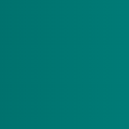
 we omschreven in ons fraudebeleid. Ook werken we samen met
eraars en ketenpartners.
r of derde bewust en opzettelijk de regels overtreedt om er zelf 
ngemerkt als langdurige zorg.
n?
ngrijk. Als we fraude vermoeden dan voeren we een nader onderz