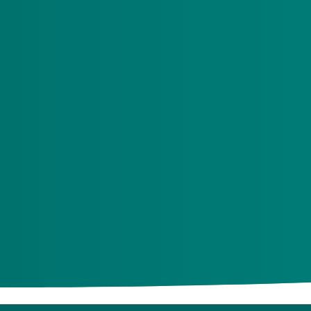
 Welke maatregelen dit zijn is afhankelijk van de ernst van de 
tie. We vorderen altijd het onterecht betaalde bedrag terug en
aarnaast vastgelegd bij ZN.
e u ons geeft blijft vertrouwelijk. Geef het direct digitaal door.