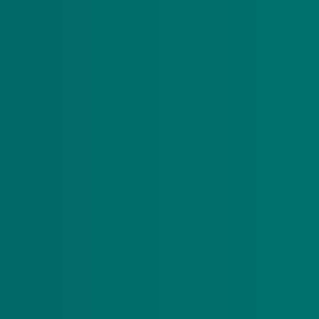
De wijze waarop we deze fraude aanpakken, hebben
Zorgverzekeraar Nederland (ZN), andere zorgverzek
Wat is fraude?
We spreken van fraude als een
cliënt
, zorgaanbiede
voorbeelden zijn:
Het opstellen van valse zorgovereenkomsten.
Het declareren van zorg die niet is geleverd.
Het declareren van zorg die niet kan worden aa
Wat doen we als we fraude vermoede
We vinden fraudepreventie en -bestrijding erg bela
vertrouwelijk.