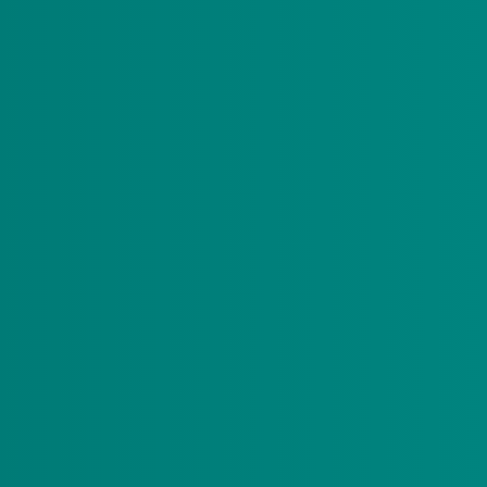
 collega’s, cliënten, zorgaanbieders,
(financieel) beter van te worden. Enkele
oek uit. Dit onderzoek doen we zorgvuldig en blijft