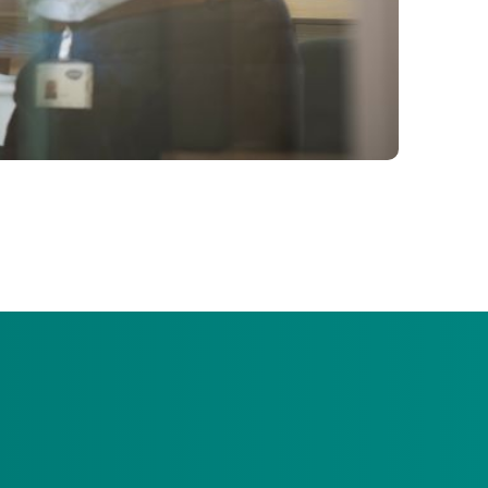
financieel) beter van te worden.
 vorm van een persoonsgebonden budget (pgb). We
e dan ook onacceptabel. Daarom werken we actief