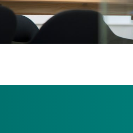
of derde bewust en opzettelijk de regels overtreedt om er zelf (
ar voor mensen die Wlz-zorg nodig hebben. Bijvoorbeeld in de
de zorg waarvoor het bedoeld is. Fraude met zorggeld vinden w
pakken van fraude met zorggeld.