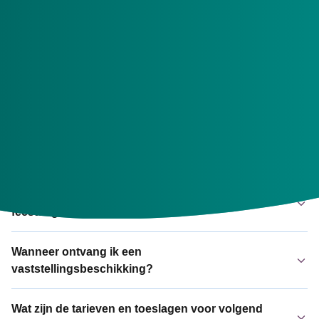
verandert en wat u zelf moet regelen.
Een goede afronding van 2024
Wanneer krijg ik mijn toekenningsbeschikking?
Hoe vraag ik het verantwoordingsvrije bedrag
aan?
Kan ik mijn zorgverlener een
feestdagenuitkering geven?
Wanneer ontvang ik een
vaststellingsbeschikking?
Wat zijn de tarieven en toeslagen voor volgend