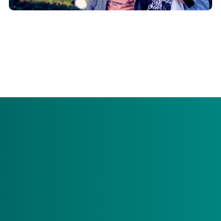
Aan het einde van het jaar zijn er een aantal belangrijke
zaken die u als budgethouder niet moet vergeten. Op
deze pagina leest u een overzicht van al deze punten. Zo
ziet u wat er verandert en wat u zelf moet regelen.
Deze informatie gaat over de
jaarovergang 2024-2025.
Aan het einde van het jaar zijn er een aantal
belangrijke zaken die u als budgethouder niet
moet vergeten. Op deze pagina leest u een
overzicht van al deze punten. Zo ziet u wat er