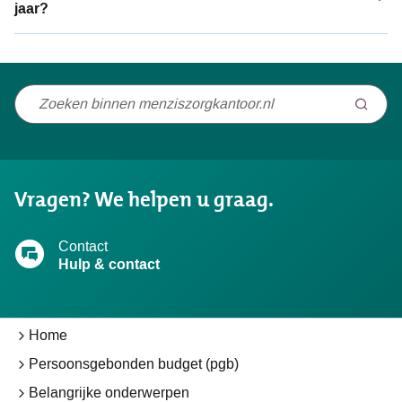
jaar?
Niet
gevonden
wat
u
Vragen? We helpen u graag.
zocht?
Contact
Hulp & contact
Home
Persoonsgebonden budget (pgb)
Belangrijke onderwerpen