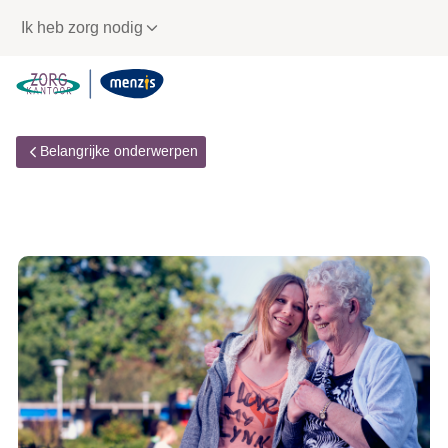
Links
Ik heb zorg nodig
voor
snelle
navigatie
Belangrijke onderwerpen
Jaarovergang