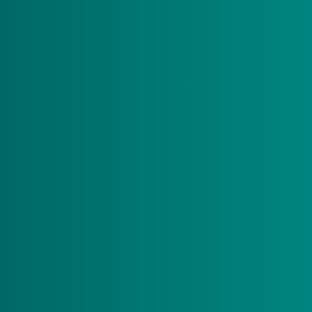
Waar gaat het gesprek over?
De keuze voor een pgb staat centraal in dit gesprek, we
bespreken met u:
Uw (zorg)situatie
Uw beweegredenen om voor een pgb te kiezen
Hoe u de zorg wilt organiseren
Het pgb-beheer: de rechten en plichten die bij een pgb
horen
De administratie en het PGB Portaal
Uw vragen
Tijdens het gesprek informeren wij u over de
vervolgstappen die u moet nemen om uw pgb-aanvraag af
te ronden.