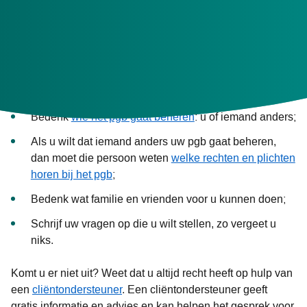
Hoe bereidt u zich voor?
Bedenk welke zorg u precies nodig heeft van welke
zorgverleners (dit omschrijft u in het aanvraagformulier
en het budgetplan);
Bedenk
wie het pgb gaat beheren
: u of iemand anders;
Als u wilt dat iemand anders uw pgb gaat beheren,
dan moet die persoon weten
welke rechten en plichten
horen bij het pgb
;
Bedenk wat familie en vrienden voor u kunnen doen;
Schrijf uw vragen op die u wilt stellen, zo vergeet u
niks.
Komt u er niet uit? Weet dat u altijd recht heeft op hulp van
een
cliëntondersteuner
. Een cliëntondersteuner geeft
gratis informatie en advies en kan helpen het gesprek voor