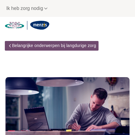
Links
Ik heb zorg nodig
voor
snelle
navigatie
Belangrijke onderwerpen bij langdurige zorg
Klacht indienen