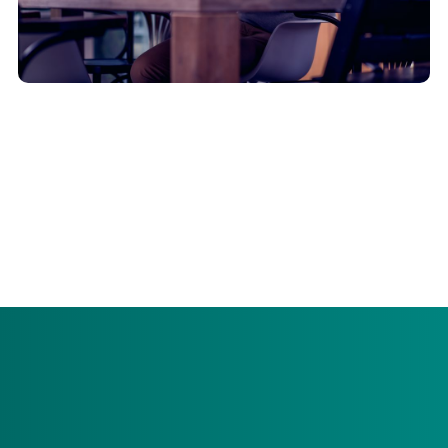
Bent u niet tevreden over uw zorg, een zorgverlener, een
medewerker, of Menzis Zorgkantoor? Laat het ons weten.
We kijken samen met u naar een oplossing. En misschien
kunnen we door uw klacht onze service verbeteren. U
ontvangt binnen 6 weken schriftelijk antwoord op uw
klacht.
Met welke klachten kan ik bij jullie
terecht?