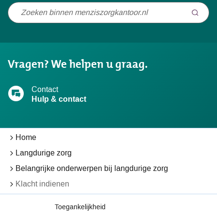
Niet
gevonden
wat
u
Vragen? We helpen u graag.
zocht?
Contact
Hulp & contact
Home
Langdurige zorg
Belangrijke onderwerpen bij langdurige zorg
Klacht indienen
Toegankelijkheid