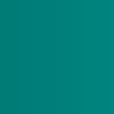
ver contact met u op. De afschaffing gaat officieel
t u wel actie ondernemen?
Lees dan op onze
gsbevoegd bent (dus geen wettelijk
an de budgethouders is het zelf beheren van het
igde kan worden aangesteld als pgb-beheerder.