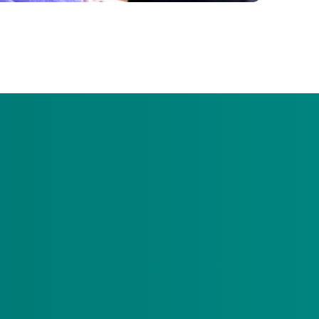
en door een gewaarborgde hulp. Een budgethouder
 afgeschaft. Door nieuwe regels is het voor
De afschaffing van de gewaarborgde hulp heeft
telt u iemand anders aan als
pgb-beheerder
.
 vraagt tijd. Vanwege de duur van dit proces wordt
e zijn eigen budget niet kan of wil beheren, legt