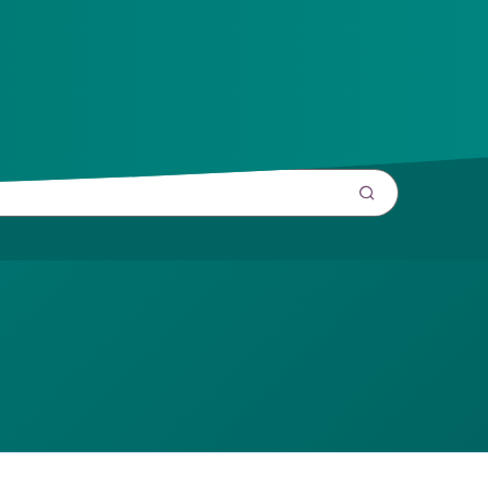
 door
op verzoek van het ministerie van VWS
.
.