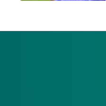
Door nieuwe regels is het voor nieuwe budgethoude
die zijn eigen budget niet kan of wil beheren, stel
De gewaarborgde hulp voor mensen met een persoons
nieuwe budgethouders vanaf 22 mei 2024 niet mogel
geen invloed op de hoogte van het persoonsgebon
Een budgethouder kan ervoor kiezen zijn eigen pgb t
Gewaarborgde hulp geen mogelijkh
De nieuwe regels voor het pgb-beheer gelden per 1 
bij aanvragen vanaf 22 mei 2024 de gewaarborgde hu