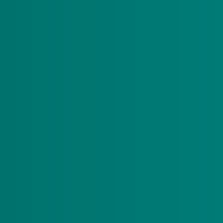
ewaarborgde hulp
evreden? U hoeft zelf geen actie te ondernemen. Wij nemen hiero
n gewaarborgde hulp kunnen deze tot 1 juli 2028 behouden. Wil
t er niks.
. Als budgethouder mag u zelf het pgb beheren als u handelin
het beheren van een pgb komt veel kijken. Voor een groot deel v
er dit voor hen. De wettelijk vertegenwoordiger of gevolmacht