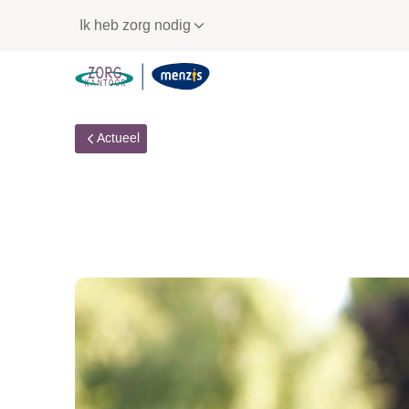
Links
Ik heb zorg nodig
voor
snelle
navigatie
Actueel
Vanaf 22 mei wijzig
budgethouders