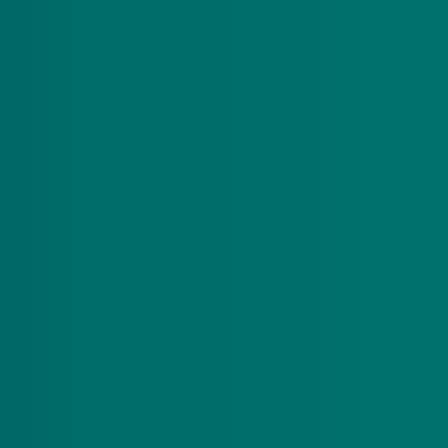
vast wie zijn pgb-beheerder wordt.
Huidige budgethouders met een g
Heeft u een gewaarborgde hulp en bent u daarover t
in op 1 juli 2024 en huidige budgethouders met ee
website wat u moet regelen
.
Budgethouders beheert eigen pgb
Beheert u als bugethouder zelf uw pgb, dan verander
Het beheer van het pgb
Met een pgb kunnen mensen hun eigen zorg inkopen
vertegenwoordiger heeft) en pgb-vaardig bent. Bij 
pgb niet eenvoudig. Daarom regelt een pgb-beheerd