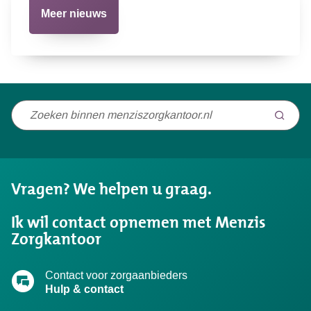
Meer nieuws
Niet
gevonden
wat
u
Vragen? We helpen u graag.
zocht?
Ik wil contact opnemen met Menzis
Zorgkantoor
Contact voor zorgaanbieders
Hulp & contact