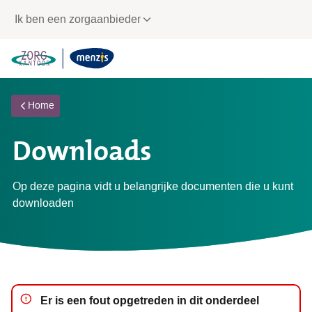
Links
Ik ben een zorgaanbieder
voor
snelle
navigatie
Home
Downloads
Op deze pagina vidt u belangrijke documenten die u kunt
downloaden
notification-error
Er is een fout opgetreden in dit onderdeel