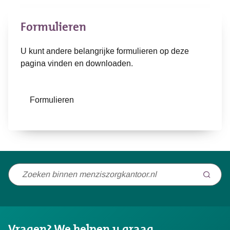
Formulieren
U kunt andere belangrijke formulieren op deze
pagina vinden en downloaden.
Formulieren
Niet
gevonden
wat
u
Vragen? We helpen u graag.
zocht?