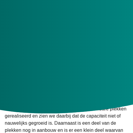
verpleeghuiscapaciteit te bevriezen. Daarbij hebben VWS
en de zorgkantoren afspraken gemaakt over de
zogenaamde ‘onomkeerbare plekken’. Voor deze plekken
waren plannen destijds in een dusdanig vergevorderd
stadium dat deze als onomkeerbaar zijn geoormerkt. Het
aantal bevroren plekken is tijdelijk verhoogd met dit aantal,
met de bedoeling vanaf 2027 de totale
verpleeghuiscapaciteit weer op het niveau van de door
VWS vastgestelde capaciteit te brengen. Destijds is ook
afgesproken dat als niet uiterlijk per 1 januari 2026 een
aanvang is gemaakt met de uitvoering/realisatie bouw, het
oormerk “onomkeerbaar” vervalt.
Stand van zaken onomkeerbare plekken
Inmiddels is een groot deel van de onomkeerbare plekken
gerealiseerd en zien we daarbij dat de capaciteit niet of
nauwelijks gegroeid is. Daarnaast is een deel van de
plekken nog in aanbouw en is er een klein deel waarvan