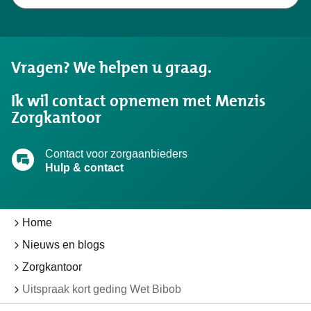
Niet
gevonden
wat
u
Vragen? We helpen u graag.
zocht?
Ik wil contact opnemen met Menzis
Zorgkantoor
Contact voor zorgaanbieders
Hulp & contact
Home
Nieuws en blogs
Zorgkantoor
Uitspraak kort geding Wet Bibob