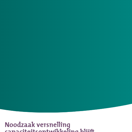
Zorgkantoren gebruiken de regiomonitors om
regionaal met zorgaanbieders, gemeenten en
woningbouwcorporaties het gesprek aan te
gaan over de noodzakelijke
capaciteitsontwikkeling. Om in de toekomst in
passende zorg voor mensen met een Wlz-
indicatie te blijven voorzien.
De Regiomonitor verpleegzorg geeft zowel inzicht in de
capaciteit van Wlz-verpleegzorg in verpleeghuizen
(intramuraal) als thuis (extramuraal). Daarnaast geeft de
monitor inzage in de verwachte noodzakelijke
ontwikkeling. Hiervoor is gebruik gemaakt van een nieuw
model om de zorgvraag in de toekomst te voorspellen,
deze geeft naar verwachting een representatiever beeld
van de werkelijkheid.
Noodzaak versnelling
capaciteitsontwikkeling blijft