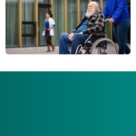
De zorgkantoren hebben in de Regiomonitor
verpleegzorg 2026 net als vorig jaar voor alle
zorgkantoorregio’s in kaart gebracht welke
capaciteit er voor verpleegzorg is en hoe deze
zich de afgelopen jaren heeft ontwikkeld.