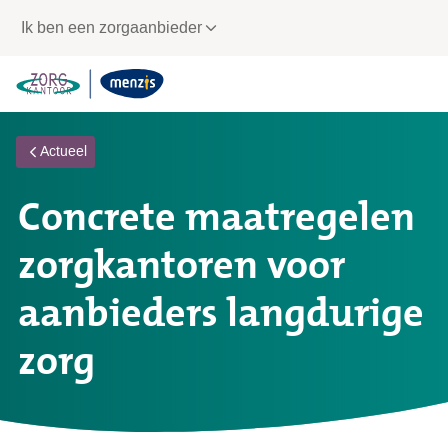
Links
Ik ben een zorgaanbieder
voor
snelle
navigatie
Actueel
Concrete maatregelen
zorgkantoren voor
aanbieders langdurige
zorg