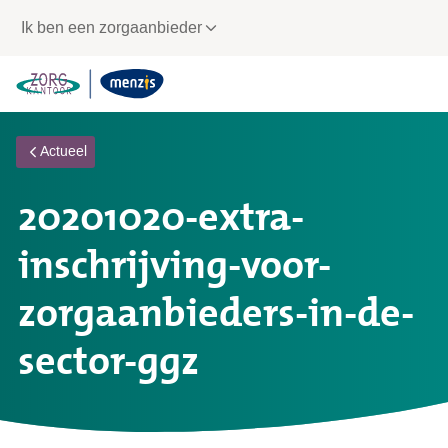
Links
Ik ben een zorgaanbieder
voor
snelle
navigatie
Actueel
20201020-extra-
inschrijving-voor-
zorgaanbieders-in-de-
sector-ggz