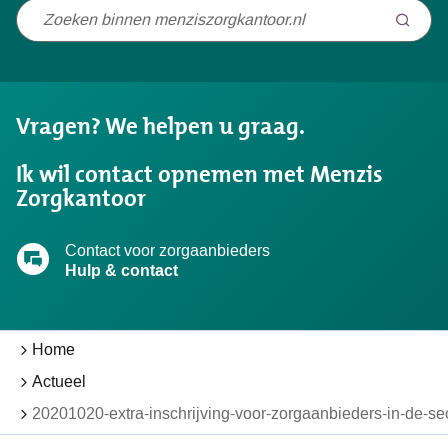
Niet
gevonden
wat
u
Vragen? We helpen u graag.
zocht?
Ik wil contact opnemen met Menzis
Zorgkantoor
Contact voor zorgaanbieders
Hulp & contact
Home
Actueel
20201020-extra-inschrijving-voor-zorgaanbieders-in-de-se