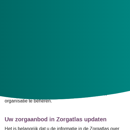
De onderhoudswerkzaamheden bestaan uit de migratie
van data naar een andere server. Het doel van deze
migratie is het verbeteren van de performance van
Zorgatlas.
Niet inloggen en gegevens beheren
Tijdens de migratie op woensdag 3 april is het niet
mogelijk om in te loggen in de Zorgatlas. Die dag heeft u
geen toegang tot uw beheeromgeving. U kunt dus geen
aanpassingen doen in de gegevens van uw organisatie.
Als de migratie is afgerond, kunt u donderdag 4 april weer
inloggen met uw account
om de gegevens van uw
organisatie te beheren.
Uw zorgaanbod in Zorgatlas updaten
Het is belangrijk dat u de informatie in de Zorgatlas over