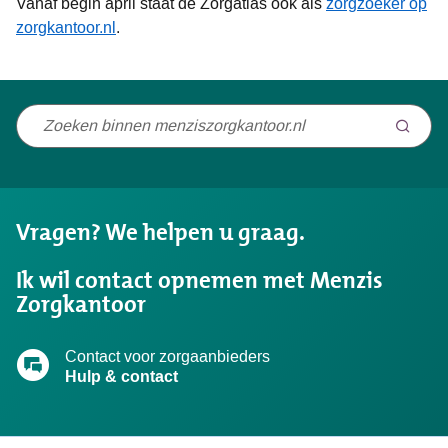
Vanaf begin april staat de Zorgatlas ook als
zorgzoeker op
zorgkantoor.nl
.
Niet
gevonden
wat
u
Vragen? We helpen u graag.
zocht?
Ik wil contact opnemen met Menzis
Zorgkantoor
Contact voor zorgaanbieders
Hulp & contact