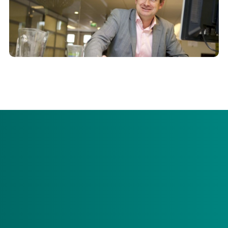
4 april 2024 kunt u weer inloggen in uw beheeromgeving
Op woensdag 3 april 2024 is de Zorgatlas niet
toegankelijk. We voeren dan
onderhoudswerkzaamheden uit. Tussen 9.00
uur en 17.00 uur kunt u als zorgaanbieder-
beheerder niet inloggen in de Zorgatlas.