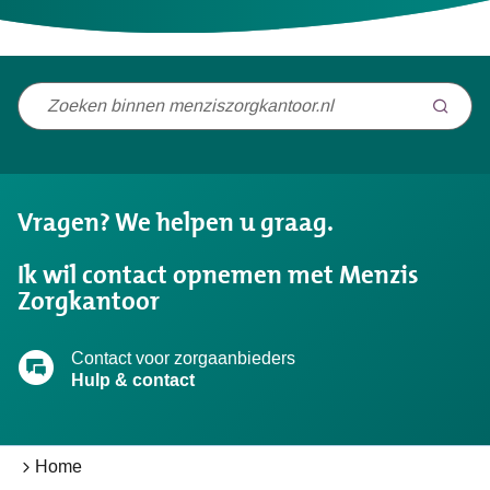
Niet
gevonden
wat
u
Vragen? We helpen u graag.
zocht?
Ik wil contact opnemen met Menzis
Zorgkantoor
Contact voor zorgaanbieders
Hulp & contact
Home