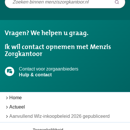
Niet
gevonden
wat
u
Vragen? We helpen u graag.
zocht?
Ik wil contact opnemen met Menzis
Zorgkantoor
Contact voor zorgaanbieders
Hulp & contact
Home
Actueel
Aanvullend Wlz-inkoopbeleid 2026 gepubliceerd