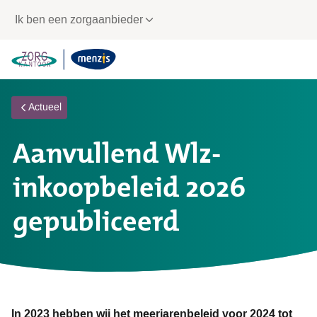
Links
Ik ben een zorgaanbieder
voor
snelle
navigatie
Actueel
Aanvullend Wlz-
inkoopbeleid 2026
gepubliceerd
In 2023 hebben wij het meerjarenbeleid voor 2024 tot