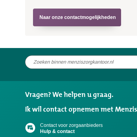
Naar onze contactmogelijkheden
Niet
gevonden
wat
u
Vragen? We helpen u graag.
zocht?
Ik wil contact opnemen met Menzi
Contact voor zorgaanbieders
Hulp & contact