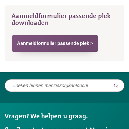
Aanmeldformulier passende plek
downloaden
Aanmeldformulier passende plek >
Niet
gevonden
wat
u
Vragen? We helpen u graag.
zocht?