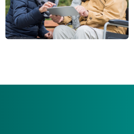
Het vinden van een passende woon‑ en zorgplek binnen
de Wet langdurige zorg (Wlz) is niet altijd eenvoudig. Juist
bij deze situaties is goede samenwerking belangrijk.
Het vinden van een passende woon‑ en
zorgplek binnen de Wet langdurige zorg (Wlz)
is niet altijd eenvoudig. Soms loopt een