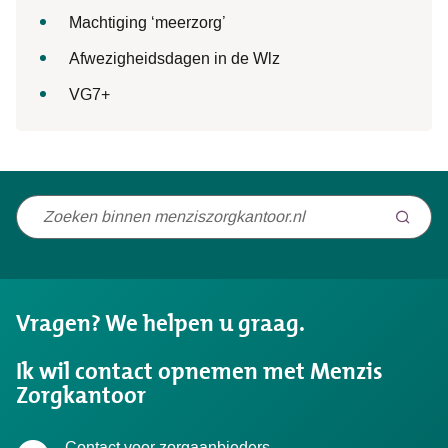
Machtiging ‘meerzorg’
Afwezigheidsdagen in de Wlz
VG7+
Niet
gevonden
wat
u
Vragen? We helpen u graag.
zocht?
Ik wil contact opnemen met Menzis
Zorgkantoor
Contact voor zorgaanbieders