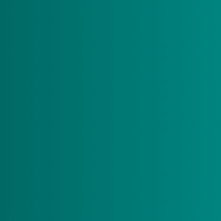
Tijdens deze digitale sessie keken we samen vooruit.
Welke ontwikkelingen komen eraan? Met welke
wijzigingen moet u rekening houden? We hebben de
landelijke ontwikkelingen die invloed hebben op uw
organisatie besproken.
Webinar terugkijken
Heeft u het webinar gemist of wilt u het nog eens zien? Via
de onderstaande knop kunt u het webinar terugkijken.
Webinar terugkijken
Beschikbare downloads