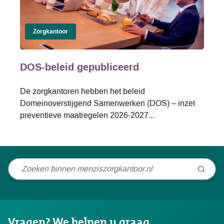
Zorgkantoor
DOS-beleid gepubliceerd
De zorgkantoren hebben het beleid
Domeinoverstijgend Samenwerken (DOS) – inzet
preventieve maatregelen 2026-2027...
Niet
gevonden
wat
u
Vragen? We helpen u graag.
zocht?