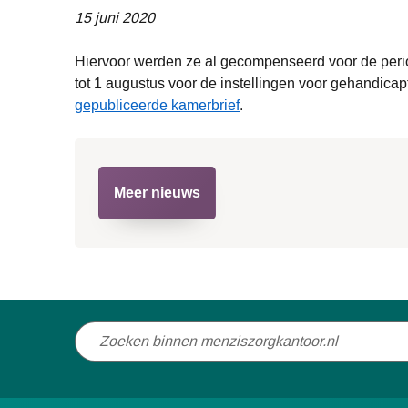
15 juni 2020
Hiervoor werden ze al gecompenseerd voor de period
tot 1 augustus voor de instellingen voor gehandicap
gepubliceerde kamerbrief
.
Meer nieuws
Niet
gevonden
wat