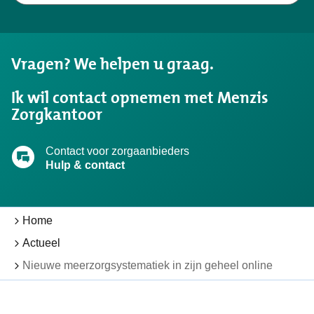
gevonden
wat
u
Vragen? We helpen u graag.
zocht?
Ik wil contact opnemen met Menzis
Zorgkantoor
Contact voor zorgaanbieders
Hulp & contact
Home
Actueel
Nieuwe meerzorgsystematiek in zijn geheel online
Toegankelijkheid