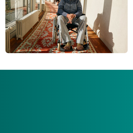
Zoals begin juli aangekondigd, publiceren we
vandaag het
tweede deel van de nieuwe systematiek voor het
aanvragen van meerzorg: “de rekentool”.
Wij zijn verheugd
dat, na een inspanning van anderhalf jaar, de nieuwe
meerzorgsystematiek in zijn geheel klaar staat om te