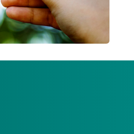
ert, maar ook zorgdraagt voor een
) te verduurzamen, geven
ek in het zorginkoopbeleid. Dit doen ze
 te maken.