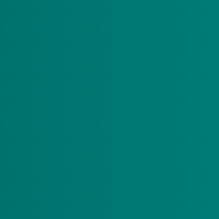
 idealiter alleen zorg inkopen bij zorgaanbieders die duurzaa
g. En vanaf 2030 idealiter alleen nog zorg inkopen die voldo
ur. Deze sluit direct aan op de voor de zorg relevante milieuwe
n ook worden gebruikt om duurzaamheid zichtbaar en aantoonba
t zorgorganisaties werken aan een toekomst waarin de doelen
binnen de organisatie
dan 250 fte (zoals medisch specialistische zorg, geestelijke ge
or de bestaande aanpak rond
CO2-routekaarten
vastgoed. Deze 
halen of het certificeringsniveau te verhogen.