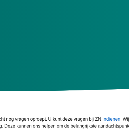
rkrachtige zorgsector - voor de generaties van vandaag én mo
urzamen van de zorg.
or verduurzaming.
pers.
én toekomstige verslaglegging (o.a. CSRD).
lange termijn, daarom adviseren zorgverzekeraars en zorgkanto
g en de verschillende niveaus zie:
Milieu Platform Zorg
. Specif
cht nog vragen oproept. U kunt deze vragen bij ZN
indienen
. Wi
 Deze kunnen ons helpen om de belangrijkste aandachtspunten 