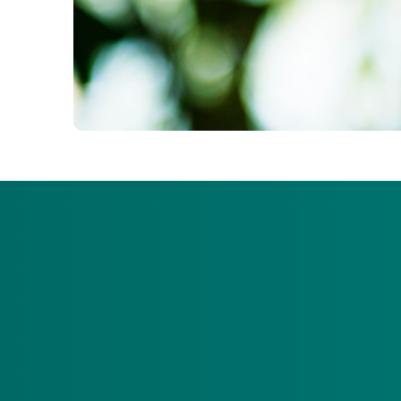
Zorgverzekeraars en zorgkantoren geloven
gezonde leefomgeving nu en in de toeko
zorgverzekeraars en zorgkantoren vanaf 2
door zorgaanbieders te vragen met de M
Wat verandert er?