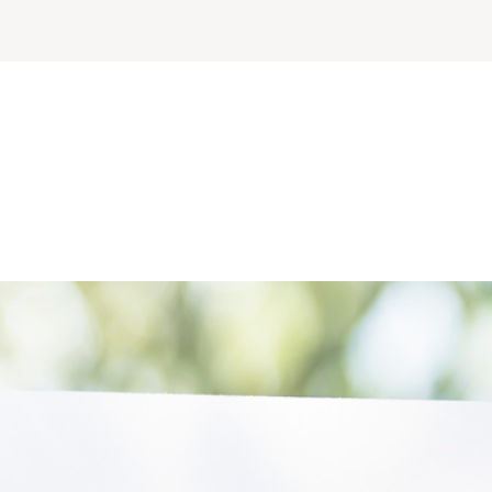
icering in zorginkoopbel