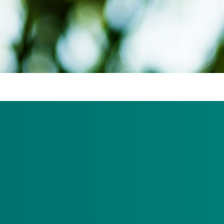
 in een zorgsector die niet alleen goede zorg lev
mst. Om zorgorganisaties te stimuleren (nog meer
027 duurzaamheidscertificering een duidelijkere pl
ilieuthermometer Zorg duurzaamheid aantoonbaar