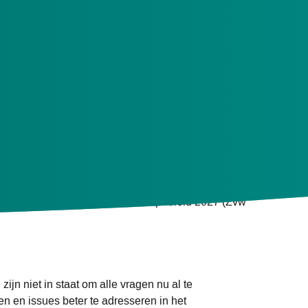
rgen.
ren om intern kennis en capaciteit op te bouwen.
ieke uitwerking volgt in het inkoopbeleid 2027 (Zvw
j zijn niet in staat om alle vragen nu al te
en issues beter te adresseren in het