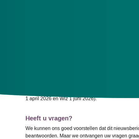
Een toekomstbestendige, klimaatbewuste en vee
Aantoonbare impact en voortgang op het verdu
Duidelijke kaders en handelingsperspectief vo
Minder complexiteit in het gesprek met zorginko
Een gelijk speelveld tussen zorgaanbieders.
Waardevolle data voor onderlinge vergelijking 
Verduurzaming van de zorg is een uitdaging van de 
Voor meer informatie over de Milieuthermometer Zor
1 april 2026 en Wlz 1 juni 2026).
Heeft u vragen?
We kunnen ons goed voorstellen dat dit nieuwsberi
beantwoorden. Maar we ontvangen uw vragen graag.