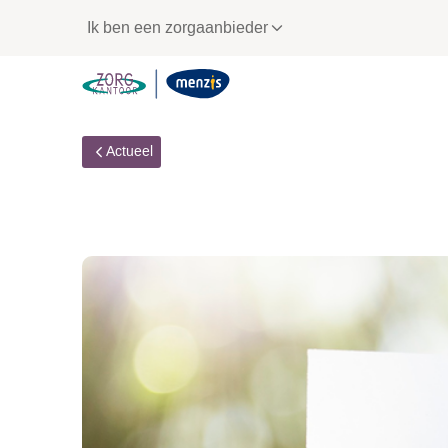
Links
Ik ben een zorgaanbieder
voor
snelle
navigatie
Actueel
Duurzaamheidscertif