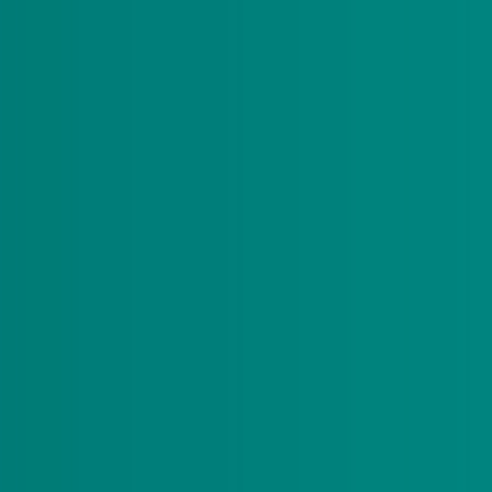
mheid hebben verankerd in hun bedrijfsvoering en
et aan de Green Deal samenwerken aan Duurzame
tgeving en de doelen van de GDDZ. Alternatieve
ar te maken, mits ze aansluiten op de kaders
 van de GDDZ gerealiseerd worden. En waarin
zondheidszorg met verblijf, verpleging & verzorging
aanbieders krijgen een tegemoetkoming in de