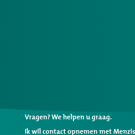
Niet
gevonden
wat
u
Vragen? We helpen u graag.
zocht?
Ik wil contact opnemen met Menzi