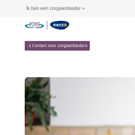
Links
Ik ben een zorgaanbieder
voor
snelle
navigatie
Contact voor zorgaanbieders
Foutcodes in AW319-