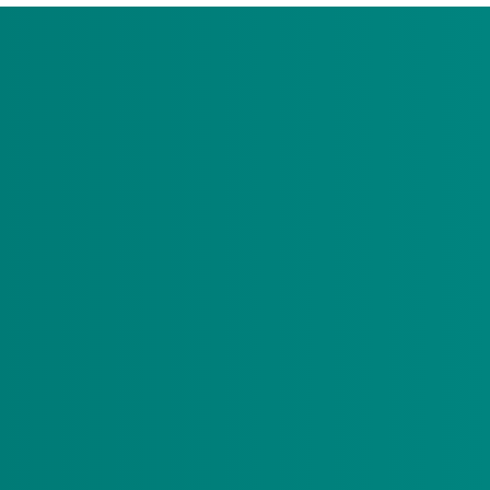
et doen om de foutcode op te lossen. Ook tijdens
e zoeken en bekijk welke oplossing erbij hoort
e gegevens. U kunt ons bereiken op