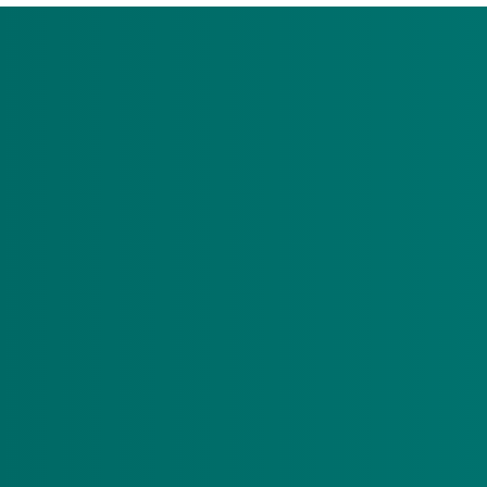
In het AW319-berichtenverkeer kunnen foutcodes vo
een declaratie kunnen foutcodes voorkomen.
Op deze pagina kunt u uw foutcode bij het declare
Wat is de foutcode?
Komt u er niet uit? Neem dan contact op met de 
telefoonnummer 088-222 9000 of via het Vecozo-