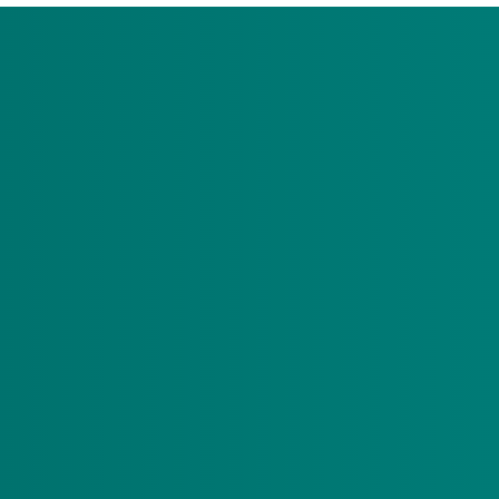
orkomen. Zoek op deze pagina uw foutcode op en lees wat u mo
ren opzoeken. Gebruik onderstaand uitklapmenu om uw foutcode t
afdeling registratie&uitvoering. Wij controleren samen met u d
notitieverkeer.