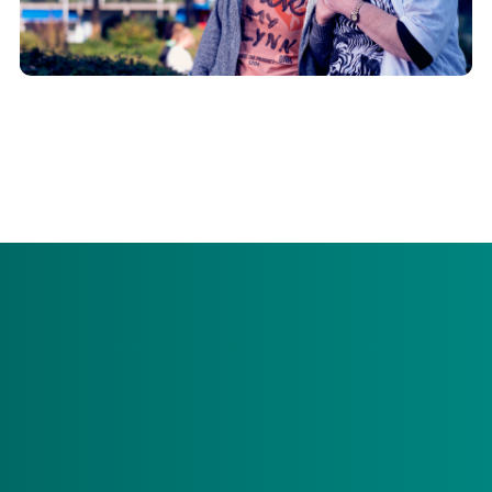
In de verantwoording die Menzis Zorgkantoor jaarlijks aan
de NZa en stakeholders moet afleggen, is de sturing op
financiële risico's een belangrijk aandachtsgebied.
Monitoring financiële continuïteit
zorgaanbieders
Menzis Zorgkantoor is verantwoordelijk voor het bewaken
van de continuïteit van langdurige zorg. In dit kader legt
Menzis jaarlijks verantwoording af aan de Nederlandse