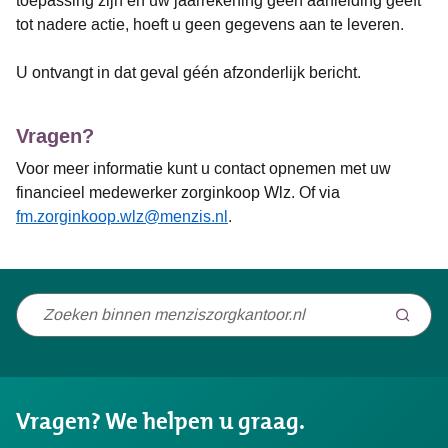
toepassing zijn en uw jaarrekening geen aanleiding geeft
tot nadere actie, hoeft u geen gegevens aan te leveren.
U ontvangt in dat geval géén afzonderlijk bericht.
Vragen?
Voor meer informatie kunt u contact opnemen met uw
financieel medewerker zorginkoop Wlz. Of via
fm.zorginkoop.wlz@menzis.nl
.
Niet
gevonden
wat
u
Vragen? We helpen u graag.
zocht?