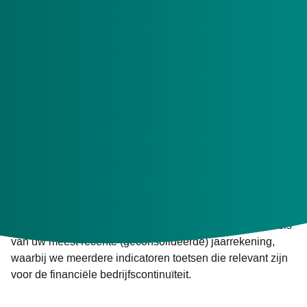
Zorgautoriteit (NZa) over de beheersing van financiële
risico’s bij gecontracteerde zorgaanbieders. Daarom
volgen wij systematisch of gecontracteerde
zorgaanbieders financieel voldoende gezond zijn en dat
ook blijven. Het Early Warning System (EWS) is hierbij
een belangrijk hulpmiddel.
Nieuwe werkwijze vanaf het derde kwartaal
van 2025
Vanaf het derde kwartaal van 2025 past Menzis
Zorgkantoor een gewijzigde werkwijze toe voor het
vaststellen van de verplichting tot het aanleveren van
financiële informatie. De beoordeling vindt plaats op basis
van uw meest recente (geconsolideerde) jaarrekening,
waarbij we meerdere indicatoren toetsen die relevant zijn
voor de financiële bedrijfscontinuïteit.