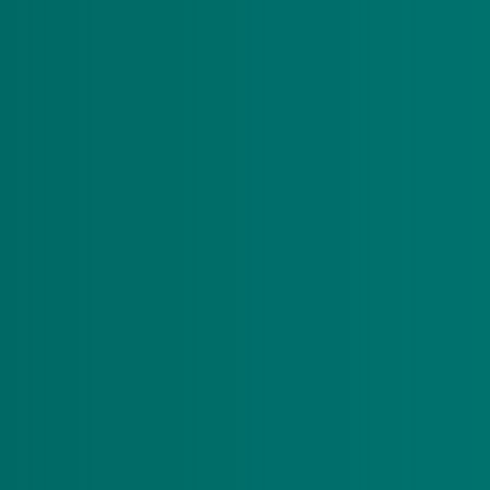
1. Zorg thuis bevorderen
2. Dekkend zorglandschap realiseren
3. Zorg voor specifieke doelgroepen borgen
4. . Regionale samenwerking en innovatie stimu