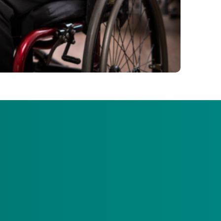
dersteuning en zorg hebben of krijgen. Dit
even kunnen leiden, met een zinvolle daginvulling