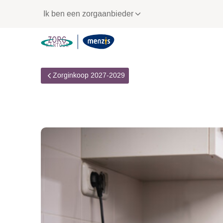
Links
Ik ben een zorgaanbieder
voor
snelle
navigatie
Zorginkoop 2027-2029
Aanvullende inform