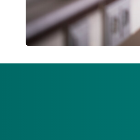
Visie op GZ
Menzis Zorgkantoor vindt het belangrijk dat mensen
betekent een plek in een passende omgeving met een
en een plek in de samenleving. Naasten en het soci