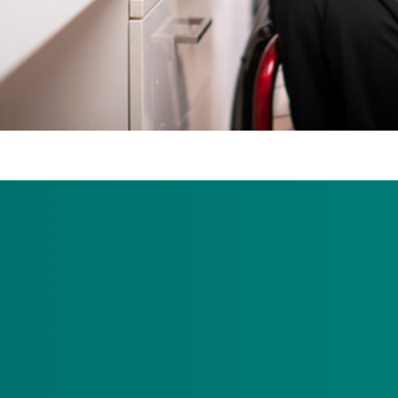
 met een beperking tijdig een waardevolle plek met passende on
 goede infrastructuur van waaruit zij een betekenisvol eigen l
ale netwerk zijn daarbij onmisbaar.