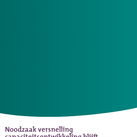
Zorgkantoren gebruiken de regiomonitors om
regionaal met zorgaanbieders, gemeenten en
woningbouwcorporaties het gesprek aan te
gaan over de noodzakelijke
capaciteitsontwikkeling. Om in de toekomst in
passende zorg voor mensen met een Wlz-
indicatie te blijven voorzien.
De Regiomonitor verpleegzorg geeft zowel inzicht in de
capaciteit van Wlz-verpleegzorg in verpleeghuizen
(intramuraal) als thuis (extramuraal). Daarnaast geeft de
monitor inzage in de verwachte noodzakelijke
ontwikkeling. Hiervoor is gebruik gemaakt van een nieuw
model om de zorgvraag in de toekomst te voorspellen,
deze geeft naar verwachting een representatiever beeld
van de werkelijkheid.
Noodzaak versnelling
capaciteitsontwikkeling blijft