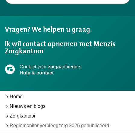
Niet
gevonden
wat
u
Vragen? We helpen u graag.
zocht?
Ik wil contact opnemen met Menzis
Zorgkantoor
Contact voor zorgaanbieders
Hulp & contact
Home
Nieuws en blogs
Zorgkantoor
Regiomonitor verpleegzorg 2026 gepubliceerd