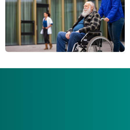
De zorgkantoren hebben in de Regiomonitor
verpleegzorg 2026 net als vorig jaar voor alle
zorgkantoorregio’s in kaart gebracht welke
capaciteit er voor verpleegzorg is en hoe deze
zich de afgelopen jaren heeft ontwikkeld.