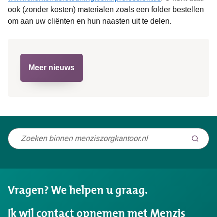
ook (zonder kosten) materialen zoals een folder bestellen
om aan uw cliënten en hun naasten uit te delen.
Meer nieuws
Niet
gevonden
wat
u
Vragen? We helpen u graag.
zocht?
Ik wil contact opnemen met Menzis