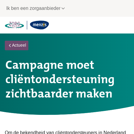
Links
Ik ben een zorgaanbieder
voor
snelle
navigatie
Actueel
Campagne moet
cliëntondersteuning
zichtbaarder maken
Om de bekendheid van cliëntondersteuners in Nederland