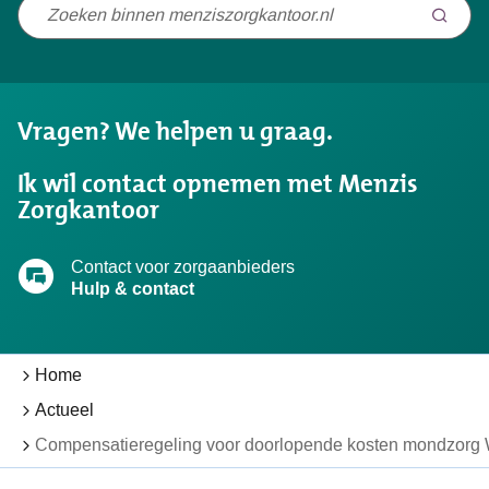
Niet
gevonden
wat
u
Vragen? We helpen u graag.
zocht?
Ik wil contact opnemen met Menzis
Zorgkantoor
Contact voor zorgaanbieders
Hulp & contact
Home
Actueel
Compensatieregeling voor doorlopende kosten mondzorg 