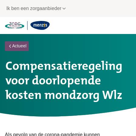
Links
Ik ben een zorgaanbieder
voor
snelle
navigatie
Actueel
Compensatieregeling
voor doorlopende
kosten mondzorg Wlz
Als gevolg van de corona-pandemie kunnen