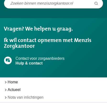
Niet
gevonden
wat
u
Vragen? We helpen u graag.
zocht?
Ik wil contact opnemen met Menzis
Zorgkantoor
Contact voor zorgaanbieders
Hulp & contact
Home
Actueel
Nota van inlichtingen