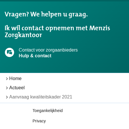
wat
u
Vragen? We helpen u graag.
zocht?
Ik wil contact opnemen met Menzis
Zorgkantoor
Contact voor zorgaanbieders
Hulp & contact
Home
Actueel
Aanvraag kwaliteitskader 2021
Toegankelijkheid
Privacy