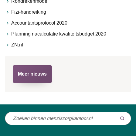
Rondrekenmodel
Fizi-handreiking
Accountantsprotocol 2020
Planning nacalculatie kwaliteitsbudget 2020
ZN.nl
Meer nieuws
Niet
gevonden