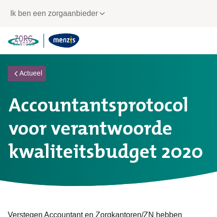
Links
Ik ben een zorgaanbieder
voor
snelle
navigatie
Actueel
Accountantsprotocol
voor verantwoorde
kwaliteitsbudget 2020
Verstegen Accountant en Zorgkantoren/ZN hebben