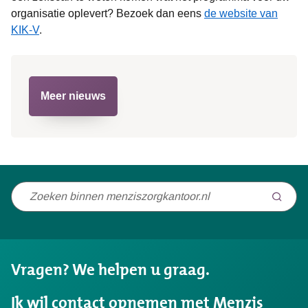
organisatie oplevert? Bezoek dan eens
de website van
KIK-V
.
Meer nieuws
Niet
gevonden
wat
u
Vragen? We helpen u graag.
zocht?
Ik wil contact opnemen met Menzis