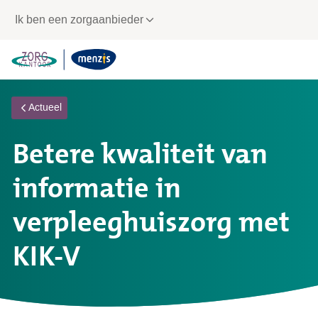
Links
Ik ben een zorgaanbieder
voor
snelle
navigatie
Actueel
Betere kwaliteit van
informatie in
verpleeghuiszorg met
KIK-V