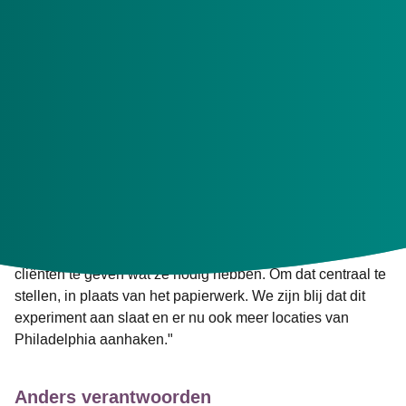
Onderdeel van het project is de ontwikkeling van een
nieuw cliëntdossier. Het nieuwe dossier is beknopter en
bevat alleen nog de belangrijkste zaken en
bijzonderheden die nodig zijn om te weten in de goede
begeleiding van cliënten.
Aljan Ottema, regiomanager Zorg team Noord & Oost zegt
hierover: "
Vanuit het Menzis Zorgkantoor zijn we blij met
dit initiatief. Minder onnodig vastleggen en meer focussen
op wat cliënten nodig hebben. En meer tijd voor écht
contact. Vanuit een basis van vertrouwen in Philadelphia
en de expertise van haar zorgprofessionals om hun
cliënten te geven wat ze nodig hebben. Om dat centraal te
stellen, in plaats van het papierwerk. We zijn blij dat dit
experiment aan slaat en er nu ook meer locaties van
Philadelphia aanhaken."
Anders verantwoorden